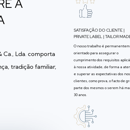
RE A
A
SATISFAÇÃO DO CLIENTE |
PRIVATE LABEL | TAILOR MAD
O nosso trabalho é permanente
& Ca., Lda. comporta
orientado para assegurar o
cumprimento dos requisitos aplic
a, tradição familiar,
à nossa atividade, de forma a ate
e superar as expectativas dos no
clientes, como prova, o facto de g
parte dos mesmos o serem há ma
30 anos.