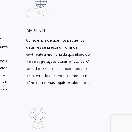
AMBIENTE
E
Consciência de que nos pequenos
mente
detalhes se presta um grande
contributo à melhoria da qualidade de
áveis
vida das gerações atuais e futuras. O
nder
sentido de responsabilidade social e
ssos
ambiental, levam-nos a cumprir com
rande
afinco as normas legais estabelecidas.
is de