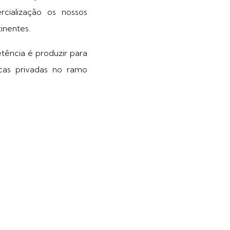
cialização os nossos
tinentes.
ência é produzir para
cas privadas no ramo