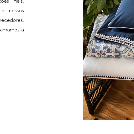
ões fiéis,
 os nossos
edores,
 chamamos a