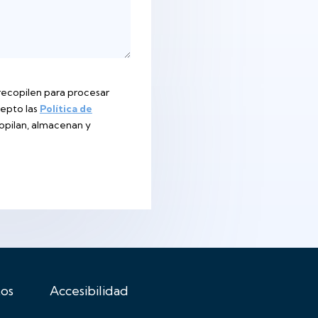
recopilen para procesar
acepto las
Política de
opilan, almacenan y
os
Accesibilidad