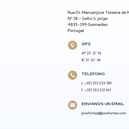
Rua Dr. Manuel José Teixeira de
Nº 28
– Selho S. Jorge
4835-299 Guimarães
Portugal
GPS

41° 25’ 21’’ N
8° 21’ 25’’ W
TELÉFONO

t.
+351
253 533 769
f.
+351
253 531 147
ENVIANOS UN EMAIL

josefontao@josefontao.com