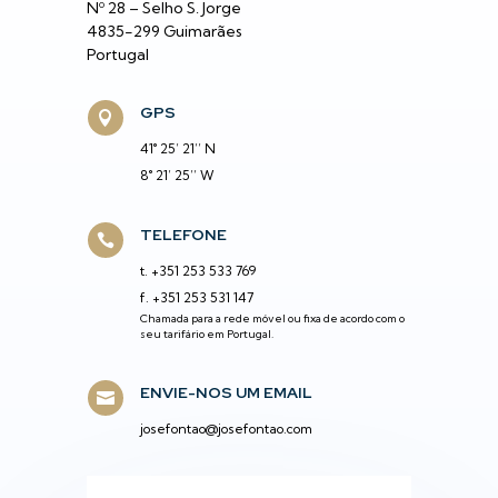
Nº 28
– Selho S. Jorge
4835-299 Guimarães
Portugal
GPS

41° 25’ 21’’ N
8° 21’ 25’’ W
TELEFONE

t.
+351
253 533 769
f.
+351
253 531 147
Chamada para a rede móvel ou fixa de acordo com o
seu tarifário em Portugal.
ENVIE-NOS UM EMAIL

josefontao@josefontao.com